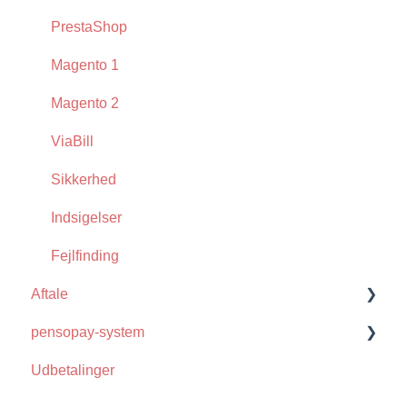
PrestaShop
Magento 1
Magento 2
ViaBill
Sikkerhed
Indsigelser
Fejlfinding
Aftale
pensopay-system
Clearhaus
Udbetalinger
Krav og Vilkår
Funktioner