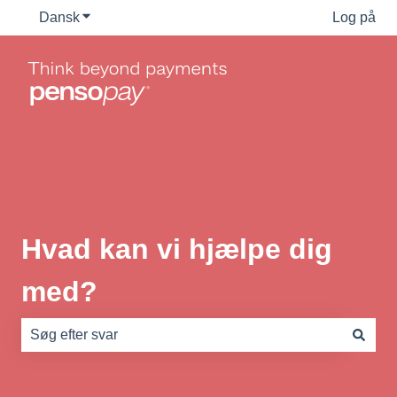
Dansk
Vis undermenu for oversættelser
Log på
Hvad kan vi hjælpe dig
med?
Der er ingen forslag, da søgefeltet er tomt.