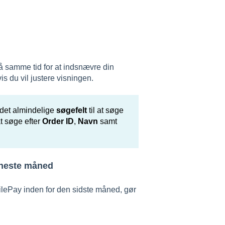
på samme tid for at indsnævre din
is du vil justere visningen.
e det almindelige
søgefelt
til at søge
at søge efter
Order ID
,
Navn
samt
eneste måned
ilePay inden for den sidste måned, gør