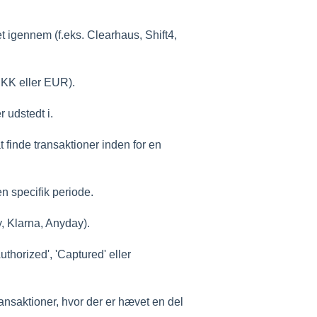
et igennem (f.eks. Clearhaus, Shift4,
DKK eller EUR).
r udstedt i.
finde transaktioner inden for en
en specifik periode.
, Klarna, Anyday).
thorized', 'Captured' eller
ransaktioner, hvor der er hævet en del