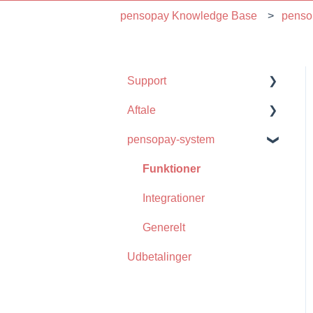
pensopay Knowledge Base
penso
Support
Aftale
Generelt
pensopay-system
WooCommerce
Clearhaus
Udbetalinger
Krav og Vilkår
Funktioner
SHUP
Ansøgning
Integrationer
e-conomic
Udbetaling
Generelt
Udbetalinger
Integrationer
Generelt
Betalingsmetoder