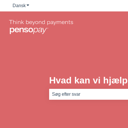
Dansk
Vis undermenu for oversættelser
Hvad kan vi hjæl
Der er ingen forslag, da søgefeltet er