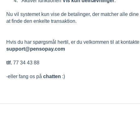
Aktiver funktionen
Vis kun delhævninger
.
Nu vil systemet kun vise de betalinger, der matcher alle dine kr
at finde den enkelte transaktion.
Hvis du har spørgsmål hertil, er du velkommen til at kontakte
support@pensopay.com
tlf.
77 34 43 88
-eller fang os på
chatten
:)