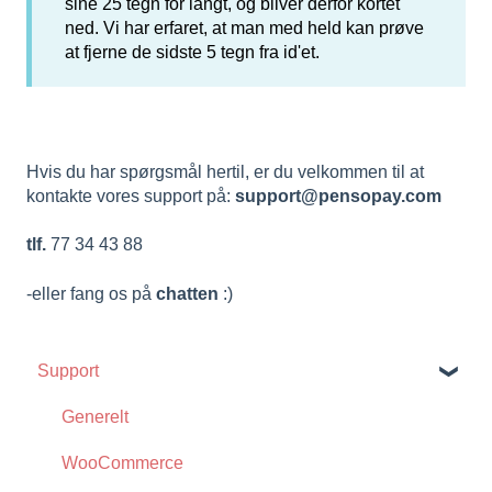
sine 25 tegn for langt, og bliver derfor kortet
ned. Vi har erfaret, at man med held kan prøve
at fjerne de sidste 5 tegn fra id'et.
Hvis du har spørgsmål hertil, er du velkommen til at
kontakte vores support på:
support@pensopay.com
tlf.
77 34 43 88
-eller fang os på
chatten
:)
Support
Generelt
WooCommerce