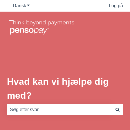
Dansk
Vis undermenu for oversættelser
Log på
Hvad kan vi hjælpe dig
med?
Der er ingen forslag, da søgefeltet er tomt.