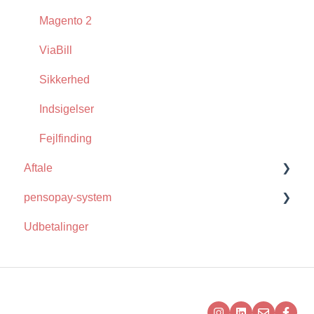
Magento 2
ViaBill
Sikkerhed
Indsigelser
Fejlfinding
Aftale
pensopay-system
Clearhaus
Udbetalinger
Krav og Vilkår
Funktioner
Ansøgning
Integrationer
Udbetaling
Generelt