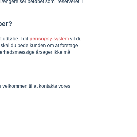
 længere ser beløbet som "reserveret" i
ber?
 udløbe. I dit
penso
pay
-system
vil du
d skal du bede kunden om at foretage
sikkerhedsmæssige årsager ikke må
du velkommen til at kontakte vores