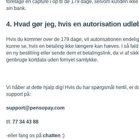
foretage en capture i op til de 179 dage, selvom kunden ikke
sin bank.
4. Hvad gør jeg, hvis en autorisation udlø
Hvis du kommer over de 179 dage, vil autorisationen endeligt
kunne se, hvis en betaling ikke længere kan hæves. I så fal
en ny bestilling eller sende dem et betalingslink, da vi af 
genbruge kortdata uden fornyet samtykke.
Vi håber at dette hjalp dig! Hvis du har spørgsmål hertil, er 
support på:
support@pensopay.com
tlf.
77 34 43 88
-eller fang os på
chatten
:)