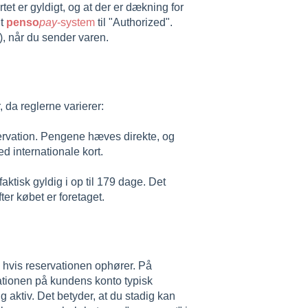
et er gyldigt, og at der er dækning for
it
penso
pay
-system
til "Authorized".
), når du sender varen.
, da reglerne varierer:
ervation. Pengene hæves direkte, og
 internationale kort.
aktisk gyldig i op til 179 dage. Det
er købet er foretaget.
 hvis reservationen ophører. På
vationen på kundens konto typisk
g aktiv. Det betyder, at du stadig kan