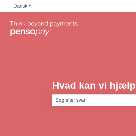
Dansk
Vis undermenu for oversættelser
Hvad kan vi hjæl
Der er ingen forslag, da søgefeltet er