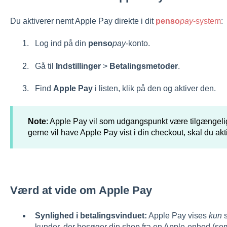
Du aktiverer nemt Apple Pay direkte i dit
penso
pay
-system
:
Log ind på din
penso
pay
-konto.
Gå til
Indstillinger
>
Betalingsmetoder
.
Find
Apple Pay
i listen, klik på den og aktiver den.
Note
: Apple Pay vil som udgangspunkt være tilgængelig
gerne vil have Apple Pay vist i din checkout, skal du akt
Værd at vide om Apple Pay
Synlighed i betalingsvinduet:
Apple Pay vises
kun
s
kunder, der besøger din shop fra en Apple-enhed (so