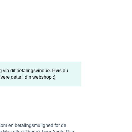
 via dit betalingsvindue. Hvis du
ivere dette i din webshop :)
om en betalingsmulighed for de
m Mac eller iPhone), hvor Apple Pay