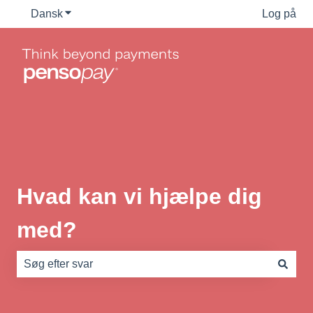
Dansk
Vis undermenu for oversættelser
Log på
Hvad kan vi hjælpe dig
med?
Der er ingen forslag, da søgefeltet er tomt.