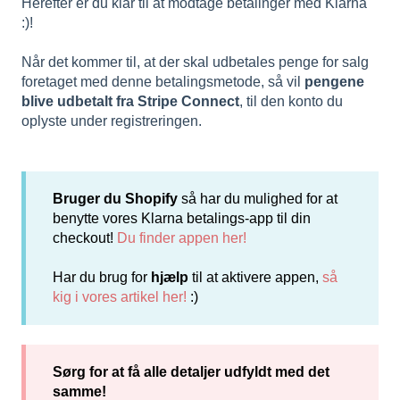
Herefter er du klar til at modtage betalinger med Klarna
:)!
Når det kommer til, at der skal udbetales penge for salg
foretaget med denne betalingsmetode, så vil
pengene
blive udbetalt fra Stripe Connect
, til den konto du
oplyste under registreringen.
Bruger du Shopify
så har du mulighed for at
benytte vores Klarna betalings-app til din
checkout!
Du finder appen her!
Har du brug for
hjælp
til at aktivere appen,
så
kig i vores artikel her!
:)
Sørg for at få alle detaljer udfyldt med det
samme!